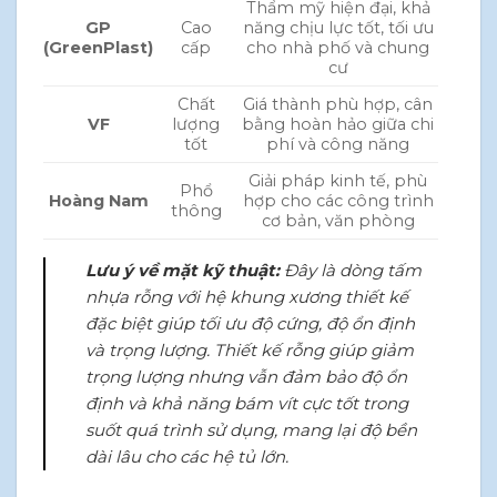
Thẩm mỹ hiện đại, khả
GP
Cao
năng chịu lực tốt, tối ưu
(GreenPlast)
cấp
cho nhà phố và chung
cư
Chất
Giá thành phù hợp, cân
VF
lượng
bằng hoàn hảo giữa chi
tốt
phí và công năng
Giải pháp kinh tế, phù
Phổ
Hoàng Nam
hợp cho các công trình
thông
cơ bản, văn phòng
Lưu ý về mặt kỹ thuật:
Đây là dòng tấm
nhựa rỗng với hệ khung xương thiết kế
đặc biệt giúp tối ưu độ cứng, độ ổn định
và trọng lượng. Thiết kế rỗng giúp giảm
trọng lượng nhưng vẫn đảm bảo độ ổn
định và khả năng bám vít cực tốt trong
suốt quá trình sử dụng, mang lại độ bền
dài lâu cho các hệ tủ lớn.