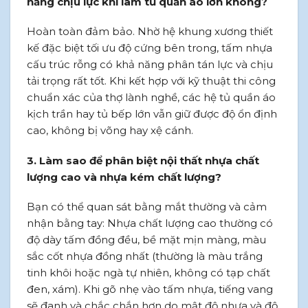
năng chịu lực khi làm tủ quần áo lớn không?
Hoàn toàn đảm bảo. Nhờ hệ khung xương thiết
kế đặc biệt tối ưu độ cứng bên trong, tấm nhựa
cấu trúc rỗng có khả năng phân tán lực và chịu
tải trọng rất tốt. Khi kết hợp với kỹ thuật thi công
chuẩn xác của thợ lành nghề, các hệ tủ quần áo
kịch trần hay tủ bếp lớn vẫn giữ được độ ổn định
cao, không bị võng hay xệ cánh.
3. Làm sao để phân biệt nội thất nhựa chất
lượng cao và nhựa kém chất lượng?
Bạn có thể quan sát bằng mắt thường và cảm
nhận bằng tay: Nhựa chất lượng cao thường có
độ dày tấm đồng đều, bề mặt mịn màng, màu
sắc cốt nhựa đồng nhất (thường là màu trắng
tinh khôi hoặc ngà tự nhiên, không có tạp chất
đen, xám). Khi gõ nhẹ vào tấm nhựa, tiếng vang
sẽ đanh và chắc chắn hơn do mật độ nhựa và độ