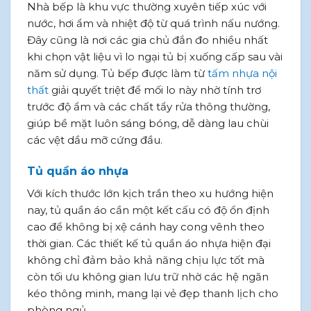
Nhà bếp là khu vực thường xuyên tiếp xúc với
nước, hơi ẩm và nhiệt độ từ quá trình nấu nướng.
Đây cũng là nơi các gia chủ đắn đo nhiều nhất
khi chọn vật liệu vì lo ngại tủ bị xuống cấp sau vài
năm sử dụng. Tủ bếp được làm từ
tấm nhựa nội
thất
giải quyết triệt để mối lo này nhờ tính trơ
trước độ ẩm và các chất tẩy rửa thông thường,
giúp bề mặt luôn sáng bóng, dễ dàng lau chùi
các vệt dầu mỡ cứng đầu.
Tủ quần áo nhựa
Với kích thước lớn kịch trần theo xu hướng hiện
nay, tủ quần áo cần một kết cấu có độ ổn định
cao để không bị xệ cánh hay cong vênh theo
thời gian. Các thiết kế tủ quần áo nhựa hiện đại
không chỉ đảm bảo khả năng chịu lực tốt mà
còn tối ưu không gian lưu trữ nhờ các hệ ngăn
kéo thông minh, mang lại vẻ đẹp thanh lịch cho
phòng ngủ.