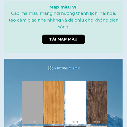
Map màu VF
Các mã màu mang hơi hướng thanh lịch, hài hòa,
tạo cảm giác nhẹ nhàng và dễ chịu cho không gian
sống.
TẢI MAP MÀU