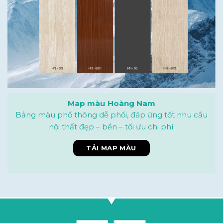
Map màu Hoàng Nam
Bảng màu phổ thông dễ phối, đáp ứng tốt nhu cầu
nội thất đẹp – bền – tối ưu chi phí.
TẢI MAP MÀU