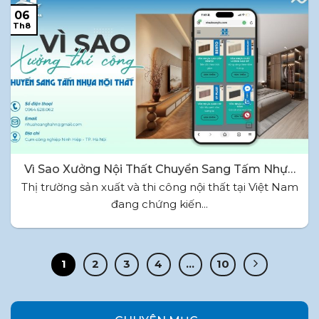
06
Th8
Vì Sao Xưởng Nội Thất Chuyển Sang Tấm Nhựa
Nội Thất?
Thị trường sản xuất và thi công nội thất tại Việt Nam
đang chứng kiến...
1
2
3
4
…
10