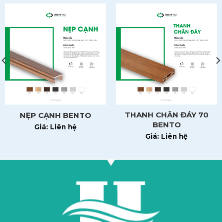
Lau sạch phần keo thừa và chờ khô để hoàn thiện.
Cách 2: Dán chắc chắn với keo dán nhựa
Keo dán nhựa có thời gian khô lâu hơn nhưng độ
bám dính tốt hơn.
Thực hiện tương tự như cách 1. Sau khi dán, dùng
băng keo giấy cố định nẹp trong vài giờ để đảm bảo
nẹp dính chắc.
THANH CHÂN ĐÁY 70
NẸP CẠNH BENTO
Gỡ băng khi keo khô hoàn toàn.
BENTO
Giá: Liên hệ
Giá: Liên hệ
Lưu ý: Nẹp bịt đầu GP có màu sắc và vân đồng bộ với tấm,
giúp tổng thể nội thất luôn tinh tế, đồng điệu và chuyên
nghiệp.