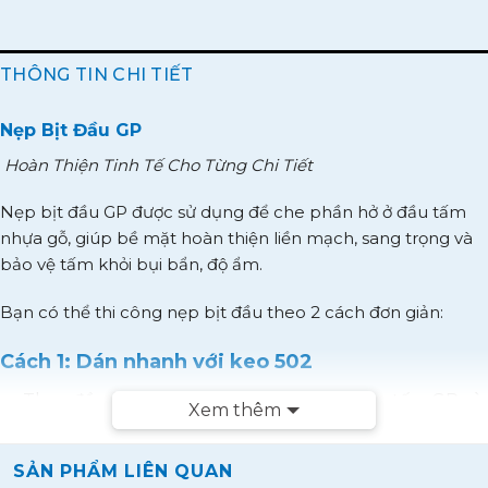
THÔNG TIN CHI TIẾT
Nẹp Bịt Đầu GP
Hoàn Thiện Tinh Tế Cho Từng Chi Tiết
Nẹp bịt đầu GP được sử dụng để che phần hở ở đầu tấm
nhựa gỗ, giúp bề mặt hoàn thiện liền mạch, sang trọng và
bảo vệ tấm khỏi bụi bẩn, độ ẩm.
Bạn có thể thi công nẹp bịt đầu theo 2 cách đơn giản:
Cách 1: Dán nhanh với keo 502
Thoa đều keo 502 vào chân dưới của mép tấm GP và
Xem thêm
bên trong thanh nẹp.
Áp nhẹ nhàng nẹp vào đầu tấm cần che.
SẢN PHẨM LIÊN QUAN