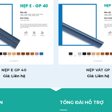
, thẩm mỹ
chịu lực
ho hệ tủ hiện đại, chắc chắn từ trong ra ngoài.
NẸP E GP 40
NẸP VÁT GP
Giá: Liên hệ
Giá: Liên hệ
N
TỔNG ĐÀI HỖ TRỢ