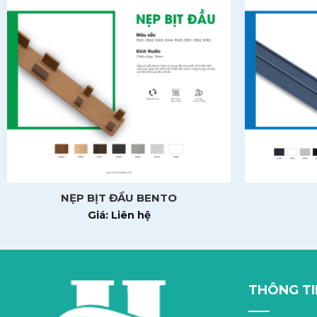
Căn chỉnh kỹ để đảm bảo sự vuông vắn, thẳng hàng
Ưu điểm:
– Đồng màu – đồng vân với tấm GP
– Chống ẩm, không cong vênh, không mối mọt
– Bền chắc – phù hợp cho tủ đứng, tủ treo, các chi tiết cần 
Thanh chân đáy GP – Hoàn thiện kết cấu và vẻ đẹp tổng thể c
NẸP BỊT ĐẦU BENTO
Giá: Liên hệ
THÔNG TI