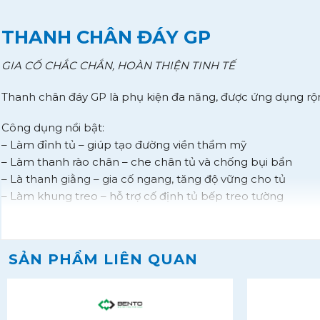
THANH CHÂN ĐÁY GP
GIA CỐ CHẮC CHẮN, HOÀN THIỆN TINH TẾ
Thanh chân đáy GP là phụ kiện đa năng, được ứng dụng rộng 
Công dụng nổi bật:
– Làm đỉnh tủ – giúp tạo đường viền thẩm mỹ
– Làm thanh rào chân – che chân tủ và chống bụi bẩn
– Là thanh giằng – gia cố ngang, tăng độ vững cho tủ
– Làm khung treo – hỗ trợ cố định tủ bếp treo tường
– Tăng kết cấu chịu lực, bảo vệ tấm khỏi cong vênh
Thi công dễ dàng:
SẢN PHẨM LIÊN QUAN
Dùng ke nhựa chuyên dụng
Bắt vít cố định để liên kết vững chắc giữa thanh và 