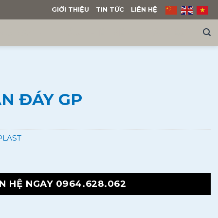
GIỚI THIỆU
TIN TỨC
LIÊN HỆ
NG NAM
MẪU THIẾT KẾ
TÀI LIỆU
N ĐÁY GP
 PLAST
N HỆ NGAY 0964.628.062