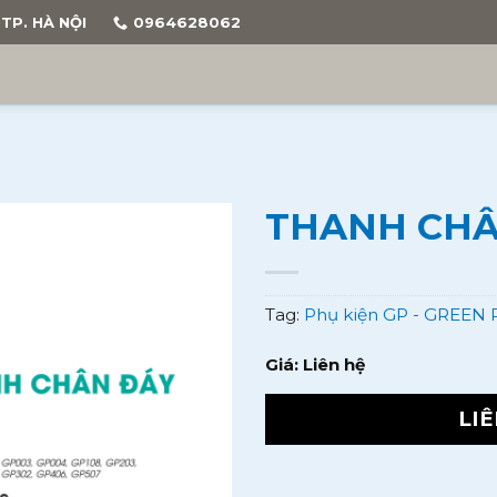
TP. HÀ NỘI
0964628062
TRANG CHỦ
BENTO
GP
VF
HOÀ
THANH CHÂ
Tag:
Phụ kiện GP - GREEN
Giá: Liên hệ
LIÊ