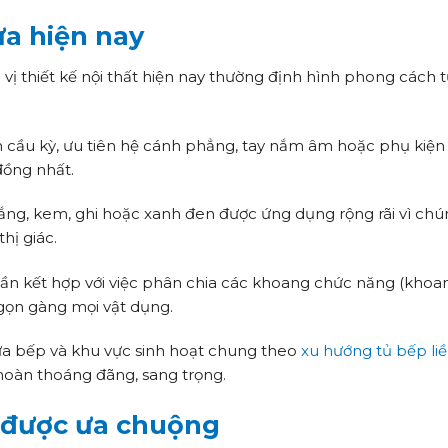
ựa hiện nay
vị thiết kế nội thất hiện nay thường định hình phong cách 
ăn cầu kỳ, ưu tiên hệ cánh phẳng, tay nắm âm hoặc phụ kiệ
ồng nhất.
g, kem, ghi hoặc xanh đen được ứng dụng rộng rãi vì chú
hị giác.
rần kết hợp với việc phân chia các khoang chức năng (kho
ữ gọn gàng mọi vật dụng.
iữa bếp và khu vực sinh hoạt chung theo
xu hướng tủ bếp li
hoàn thoáng đãng, sang trọng.
i được ưa chuộng