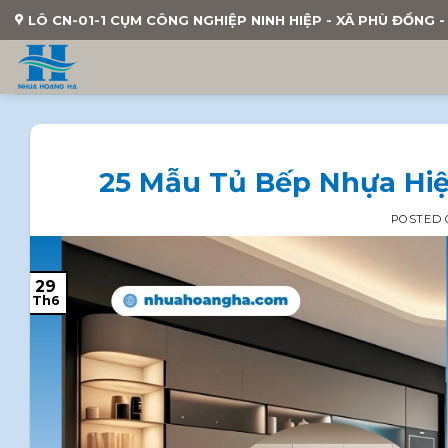
Skip
LÔ CN-01-1 CỤM CÔNG NGHIỆP NINH HIỆP - XÃ PHÙ ĐỔNG - 
to
content
25 Mẫu Tủ Bếp Nhựa Hi
POSTED
29
Th6