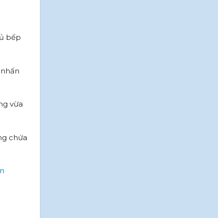
tủ bếp
n nhấn
ng vừa
ang chứa
ền