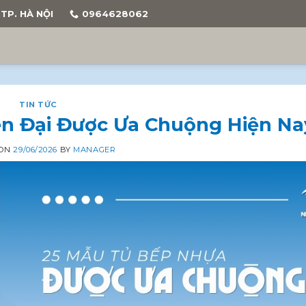
TP. HÀ NỘI
0964628062
TRANG CHỦ
BENTO
GP
VF
HOÀ
TIN TỨC
ện Đại Được Ưa Chuộng Hiện Na
 ON
29/06/2026
BY
MANAGER