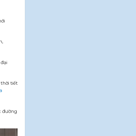
mới
n,
 đại
hời tiết
a
c đường