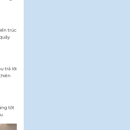
iến trúc
 quầy
 trả lời
thiên
áng tốt
u.