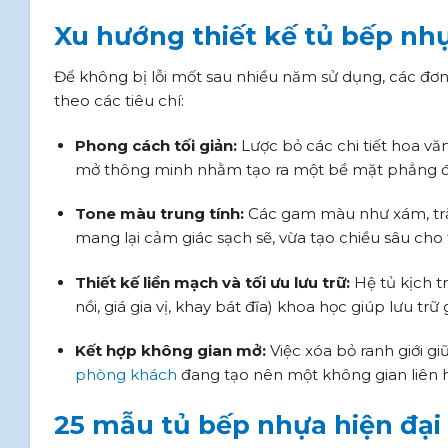
Xu hướng thiết kế tủ bếp nh
Để không bị lỗi mốt sau nhiều năm sử dụng, các đơn 
theo các tiêu chí:
Phong cách tối giản:
Lược bỏ các chi tiết hoa v
mở thông minh nhằm tạo ra một bề mặt phẳng đ
Tone màu trung tính:
Các gam màu như xám, trắn
mang lại cảm giác sạch sẽ, vừa tạo chiều sâu cho t
Thiết kế liền mạch và tối ưu lưu trữ:
Hệ tủ kịch t
nồi, giá gia vị, khay bát đĩa) khoa học giúp lưu tr
Kết hợp không gian mở:
Việc xóa bỏ ranh giới g
phòng khách
đang tạo nên một không gian liên 
25 mẫu tủ bếp nhựa hiện đạ