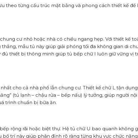
i ưu theo từng cấu trúc mặt bằng và phong cách thiết kế để
chung cư nhỏ hoặc nhà có chiều ngang hẹp. Với thiết kế to
 thẳng, mẫu tủ này giúp giải phóng tối đa không gian di ch
 đủ thiết bị thông minh giúp tủ bếp chữ I luôn giữ vững vị tr
nhất cho cả nhà phố lẫn chung cư. Thiết kế chữ L tận dụng 
ng” (tủ lạnh – chậu rửa – bếp nấu) lý tưởng, giúp người nội 
á trình chuẩn bị bữa ăn.
bếp rộng rãi hoặc biệt thự. Hệ tủ chữ U bao quanh không g
ểu bố trí này giúp phân định rõ ràng từng khu vực chức năng