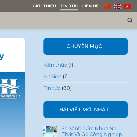
GIỚI THIỆU
TIN TỨC
LIÊN HỆ
NG NAM
MẪU THIẾT KẾ
TÀI LIỆU
CHUYÊN MỤC
y
Kiến thức
(1)
Sự kiện
(1)
Tin tức
(80)
BÀI VIẾT MỚI NHẤT
So Sánh Tấm Nhựa Nội
Thất Và Gỗ Công Nghiệp