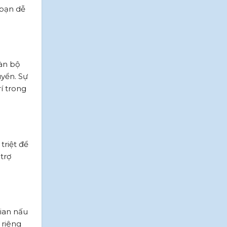
 bạn dễ
àn bộ
uyển. Sự
í trong
triệt để
trợ
ian nấu
 riêng