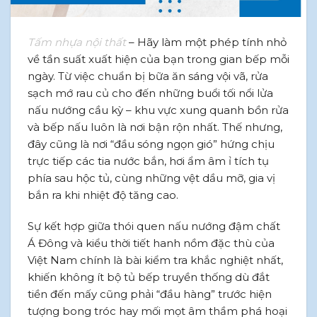
Tấm nhựa nội thất
– Hãy làm một phép tính nhỏ
về tần suất xuất hiện của bạn trong gian bếp mỗi
ngày. Từ việc chuẩn bị bữa ăn sáng vội vã, rửa
sạch mớ rau củ cho đến những buổi tối nổi lửa
nấu nướng cầu kỳ – khu vực xung quanh bồn rửa
và bếp nấu luôn là nơi bận rộn nhất. Thế nhưng,
đây cũng là nơi “đầu sóng ngọn gió” hứng chịu
trực tiếp các tia nước bắn, hơi ẩm âm ỉ tích tụ
phía sau hộc tủ, cùng những vệt dầu mỡ, gia vị
bắn ra khi nhiệt độ tăng cao.
Sự kết hợp giữa thói quen nấu nướng đậm chất
Á Đông và kiểu thời tiết hanh nồm đặc thù của
Việt Nam chính là bài kiểm tra khắc nghiệt nhất,
khiến không ít bộ tủ bếp truyền thống dù đắt
tiền đến mấy cũng phải “đầu hàng” trước hiện
tượng bong tróc hay mối mọt âm thầm phá hoại