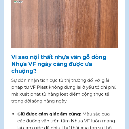
Vì sao nội thất nhựa vân gỗ dòng
Nhựa VF ngày càng được ưa
chuộng?
Sự đón nhận tích cực từ thị trường đối với giải
pháp từ VF Plast không dừng lại ở yếu tố chi phí,
mà xuất phát từ hàng loạt điểm cộng thực tế
trong đời sống hàng ngày:
Giữ được cảm giác ấm cúng:
Màu sắc của
các đường vân trên tấm Nhựa VF luôn mang
lại cảm giác dễ chịu, thư thái, xua tan sự thô