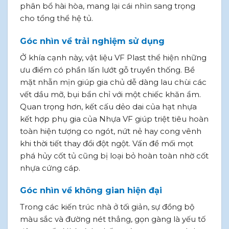
phân bổ hài hòa, mang lại cái nhìn sang trọng
cho tổng thể hệ tủ.
Góc nhìn về trải nghiệm sử dụng
Ở khía cạnh này, vật liệu VF Plast thể hiện những
ưu điểm có phần lấn lướt gỗ truyền thống. Bề
mặt nhẵn mịn giúp gia chủ dễ dàng lau chùi các
vết dầu mỡ, bụi bẩn chỉ với một chiếc khăn ẩm.
Quan trọng hơn, kết cấu dẻo dai của hạt nhựa
kết hợp phụ gia của Nhựa VF giúp triệt tiêu hoàn
toàn hiện tượng co ngót, nứt nẻ hay cong vênh
khi thời tiết thay đổi đột ngột. Vấn đề mối mọt
phá hủy cốt tủ cũng bị loại bỏ hoàn toàn nhờ cốt
nhựa cứng cáp.
Góc nhìn về không gian hiện đại
Trong các kiến trúc nhà ở tối giản, sự đồng bộ
màu sắc và đường nét thẳng, gọn gàng là yếu tố