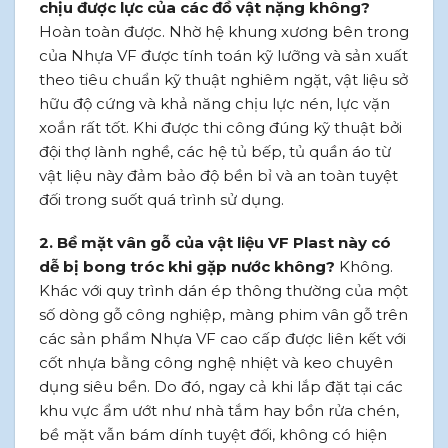
chịu được lực của các đồ vật nặng không?
Hoàn toàn được. Nhờ hệ khung xương bên trong
của Nhựa VF được tính toán kỹ lưỡng và sản xuất
theo tiêu chuẩn kỹ thuật nghiêm ngặt, vật liệu sở
hữu độ cứng và khả năng chịu lực nén, lực vặn
xoắn rất tốt. Khi được thi công đúng kỹ thuật bởi
đội thợ lành nghề, các hệ tủ bếp, tủ quần áo từ
vật liệu này đảm bảo độ bền bỉ và an toàn tuyệt
đối trong suốt quá trình sử dụng.
2. Bề mặt vân gỗ của vật liệu VF Plast này có
dễ bị bong tróc khi gặp nước không?
Không.
Khác với quy trình dán ép thông thường của một
số dòng gỗ công nghiệp, màng phim vân gỗ trên
các sản phẩm Nhựa VF cao cấp được liên kết với
cốt nhựa bằng công nghệ nhiệt và keo chuyên
dụng siêu bền. Do đó, ngay cả khi lắp đặt tại các
khu vực ẩm ướt như nhà tắm hay bồn rửa chén,
bề mặt vẫn bám dính tuyệt đối, không có hiện