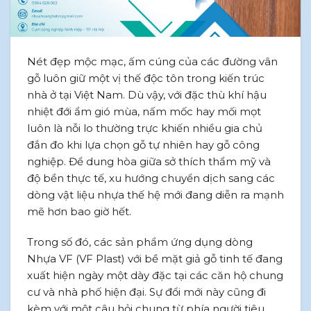
Nét đẹp mộc mạc, ấm cúng của các đường vân
gỗ luôn giữ một vị thế độc tôn trong kiến trúc
nhà ở tại Việt Nam. Dù vậy, với đặc thù khí hậu
nhiệt đới ẩm gió mùa, nấm mốc hay mối mọt
luôn là nỗi lo thường trực khiến nhiều gia chủ
đắn đo khi lựa chọn gỗ tự nhiên hay gỗ công
nghiệp. Để dung hòa giữa sở thích thẩm mỹ và
độ bền thực tế, xu hướng chuyển dịch sang các
dòng vật liệu nhựa thế hệ mới đang diễn ra mạnh
mẽ hơn bao giờ hết.
Trong số đó, các sản phẩm ứng dụng dòng
Nhựa VF (VF Plast) với bề mặt giả gỗ tinh tế đang
xuất hiện ngày một dày đặc tại các căn hộ chung
cư và nhà phố hiện đại. Sự đổi mới này cũng đi
kèm với một câu hỏi chung từ phía người tiêu