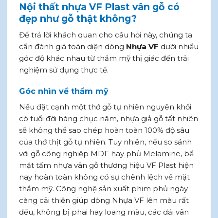
Nội thất nhựa VF Plast vân gỗ có
đẹp như gỗ thật không?
Để trả lời khách quan cho câu hỏi này, chúng ta
cần đánh giá toàn diện dòng
Nhựa VF
dưới nhiều
góc độ khác nhau từ thẩm mỹ thị giác đến trải
nghiệm sử dụng thực tế.
Góc nhìn về thẩm mỹ
Nếu đặt cạnh một thớ gỗ tự nhiên nguyên khối
có tuổi đời hàng chục năm, nhựa giả gỗ tất nhiên
sẽ không thể sao chép hoàn toàn 100% độ sâu
của thớ thịt gỗ tự nhiên. Tuy nhiên, nếu so sánh
với gỗ công nghiệp MDF hay phủ Melamine, bề
mặt tấm nhựa vân gỗ thương hiệu VF Plast hiện
nay hoàn toàn không có sự chênh lệch về mặt
thẩm mỹ. Công nghệ sản xuất phim phủ ngày
càng cải thiện giúp dòng Nhựa VF lên màu rất
đều, không bị phai hay loang màu, các dải vân