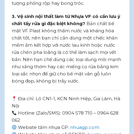
tượng phồng rộp hay bong tróc.
3. Vệ sinh nội thất làm từ Nhựa VF có cần lưu ý
chất tẩy rửa gì đặc biệt không?
Bản chất bề
mặt VF Plast không thấm nước và kháng hóa
chất tốt, nên bạn chỉ cần dùng một chiếc khăn
mềm ẩm kết hợp với nước lau kính hoặc nước
rửa chén pha loãng là có thể làm sạch mọi vết
bẩn. Nên hạn chế dùng các loại dung môi mạnh
như xăng thơm hay các miếng cọ rửa bằng kim
loại sắc nhọn để giữ cho bề mặt vân gỗ luôn
bóng đẹp, không bị trầy xước.
Địa chỉ: Lô CN1-1, KCN Ninh Hiệp, Gia Lâm, Hà
Nội
Hotline (Zalo/SMS): 0904 578 710 – 0964 628
062
Website tấm nhựa GP:
nhuagp.com