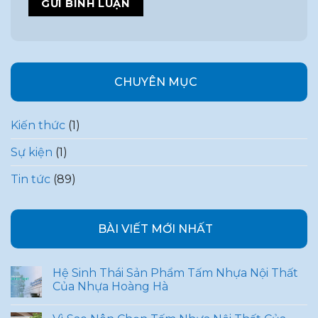
CHUYÊN MỤC
Kiến thức
(1)
Sự kiện
(1)
Tin tức
(89)
BÀI VIẾT MỚI NHẤT
Hệ Sinh Thái Sản Phẩm Tấm Nhựa Nội Thất
Của Nhựa Hoàng Hà