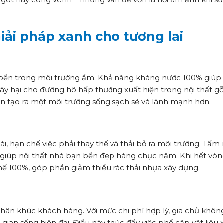
Giải pháp xanh cho tương lai
 độ bền trong môi trường ẩm. Khả năng kháng nước 100% giúp 
y hại cho đường hô hấp thường xuất hiện trong nội thất gỗ
n tạo ra một môi trường sống sạch sẽ và lành mạnh hơn.
ài, hạn chế việc phải thay thế và thải bỏ ra môi trường. Tấm
giúp nội thất nhà bạn bền đẹp hàng chục năm. Khi hết vòng
hế 100%, góp phần giảm thiểu rác thải nhựa xây dựng.
phân khúc khách hàng. Với mức chi phí hợp lý, gia chủ khôn
gian sống hiện đại. Điều này thúc đẩy việc phổ cập vật liệu