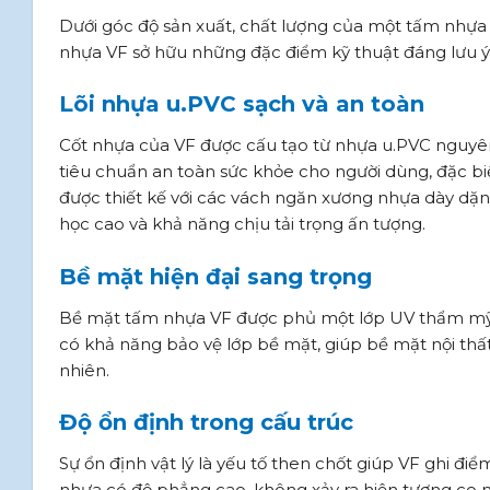
Dưới góc độ sản xuất, chất lượng của một tấm nhựa
nhựa VF sở hữu những đặc điểm kỹ thuật đáng lưu ý
Lõi nhựa u.PVC sạch và an toàn
Cốt nhựa của VF được cấu tạo từ nhựa u.PVC nguyên
tiêu chuẩn an toàn sức khỏe cho người dùng, đặc biệ
được thiết kế với các vách ngăn xương nhựa dày dặ
học cao và khả năng chịu tải trọng ấn tượng.
Bề mặt hiện đại sang trọng
Bề mặt tấm nhựa VF được phủ một lớp UV thẩm mỹ 
có khả năng bảo vệ lớp bề mặt, giúp bề mặt nội thấ
nhiên.
Độ ổn định trong cấu trúc
Sự ổn định vật lý là yếu tố then chốt giúp VF ghi đi
nhựa có độ phẳng cao, không xảy ra hiện tượng co 