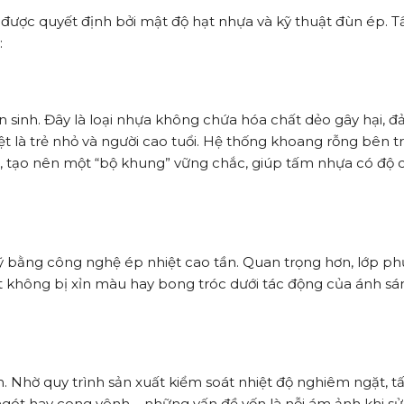
 được quyết định bởi mật độ hạt nhựa và kỹ thuật đùn ép. 
:
 sinh. Đây là loại nhựa không chứa hóa chất dẻo gây hại, 
t là trẻ nhỏ và người cao tuổi. Hệ thống khoang rỗng bên t
n, tạo nên một “bộ khung” vững chắc, giúp tấm nhựa có độ 
bằng công nghệ ép nhiệt cao tần. Quan trọng hơn, lớp ph
t không bị xỉn màu hay bong tróc dưới tác động của ánh sá
ểm. Nhờ quy trình sản xuất kiểm soát nhiệt độ nghiêm ngặt, 
ngót hay cong vênh – những vấn đề vốn là nỗi ám ảnh khi s