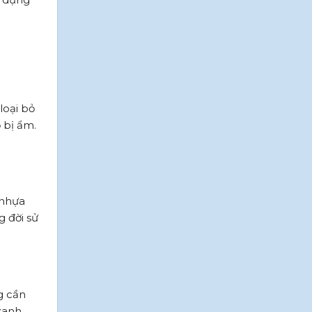
loại bỏ
 bị ẩm.
 nhựa
 đời sử
g cần
 xanh