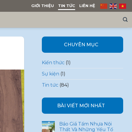
GIỚI THIỆU
TIN TỨC
LIÊN HỆ
NG NAM
MẪU THIẾT KẾ
TÀI LIỆU
CHUYÊN MỤC
Kiến thức
(1)
Sự kiện
(1)
Tin tức
(84)
BÀI VIẾT MỚI NHẤT
Báo Giá Tấm Nhựa Nội
Thất Và Những Yếu Tố