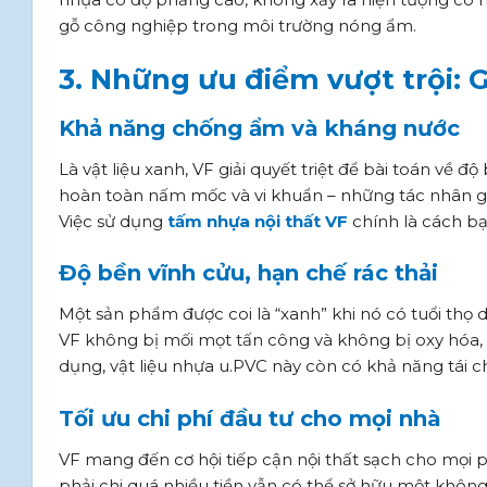
gỗ công nghiệp trong môi trường nóng ẩm.
3. Những ưu điểm vượt trội: 
Khả năng chống ẩm và kháng nước
Là vật liệu xanh, VF giải quyết triệt để bài toán về
hoàn toàn nấm mốc và vi khuẩn – những tác nhân gâ
Việc sử dụng
tấm nhựa nội thất
VF
chính là cách bạ
Độ bền vĩnh cửu, hạn chế rác thải
Một sản phẩm được coi là “xanh” khi nó có tuổi thọ d
VF không bị mối mọt tấn công và không bị oxy hóa, 
dụng, vật liệu nhựa u.PVC này còn có khả năng tái c
Tối ưu chi phí đầu tư cho mọi nhà
VF mang đến cơ hội tiếp cận nội thất sạch cho mọi 
phải chi quá nhiều tiền vẫn có thể sở hữu một không 