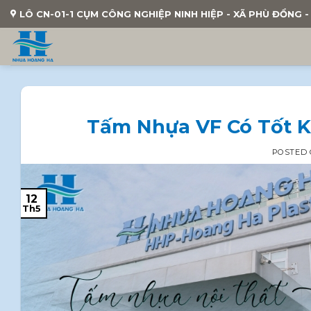
Skip
LÔ CN-01-1 CỤM CÔNG NGHIỆP NINH HIỆP - XÃ PHÙ ĐỔNG - 
to
content
Tấm Nhựa VF Có Tốt 
POSTED
12
Th5