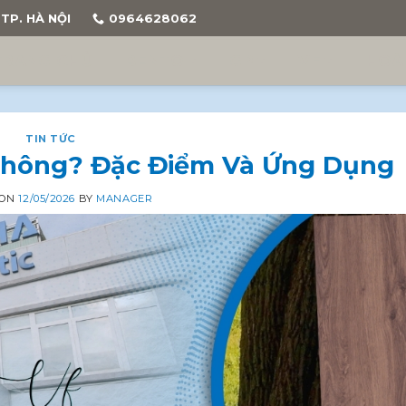
TP. HÀ NỘI
0964628062
TRANG CHỦ
BENTO
GP
VF
HOÀ
TIN TỨC
Không? Đặc Điểm Và Ứng Dụng
 ON
12/05/2026
BY
MANAGER