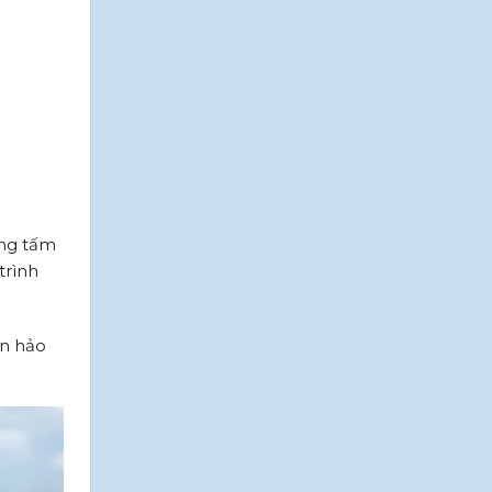
òng tấm
trình
àn hảo