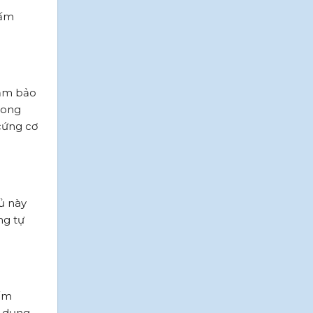
Tấm
đảm bảo
rong
cứng cơ
ủ này
ng tự
tấm
ử dụng