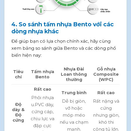
4. So sánh tấm nhựa Bento với các
dòng nhựa khác
Để giúp bạn có lựa chọn chính xác, hãy cùng
xem bảng so sánh giữa Bento và các dòng phổ
biến hiện nay:
Nhựa Đài
Gỗ nhựa
Tiêu
Tấm nhựa
Loan thông
Composite
chí
Bento
thường
(WPC)
Rất cao
Trung bình
Rất cao
Phôi nhựa
Dễ bị giòn,
Rất nặng và
u.PVC dày,
Độ
vỡ hoặc
cứng
dày &
cứng cáp,
móp méo
nhưng giòn,
Độ
chịu lực va
cứng
nếu va chạm
khó thi
đập cực
mạnh.
công tủ lớn.