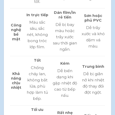
tốt.
Dán film/In
In trực tiếp
Sơn hoặc
rẻ tiền
phủ PVC
Màu sắc
Dễ bị bay
Công
Dễ trầy
sâu, sắc
nghệ
màu hoặc
xước và khó
nét, không
bề
trầy xước
mặt
dặm vá
bong tróc
sau thời gian
màu.
lớp film.
ngắn.
Tốt
Kém
Trung bình
Chống
Dễ biến
cháy lan,
Dễ bị giãn
Khả
dạng khi
năng
không bắt
nở khi nhiệt
gặp nhiệt độ
chịu
lửa, phù
độ thay đổi
nhiệt
cao từ bếp
hợp làm tủ
đột ngột.
nấu.
bếp.
Tối ưu
Rất nhẹ