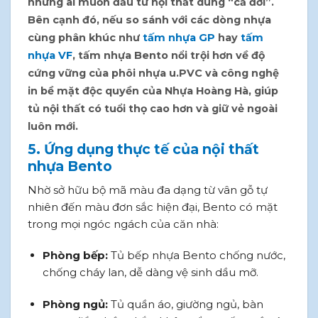
những ai muốn đầu tư nội thất dùng “cả đời”.
Bên cạnh đó, nếu so sánh với các dòng nhựa
cùng phân khúc như
tấm nhựa GP
hay
tấm
nhựa VF
,
tấm nhựa Bento
nổi trội hơn về độ
cứng vững của phôi nhựa u.PVC và công nghệ
in bề mặt độc quyền của Nhựa Hoàng Hà, giúp
tủ nội thất có tuổi thọ cao hơn và giữ vẻ ngoài
luôn mới.
5. Ứng dụng thực tế của nội thất
nhựa Bento
Nhờ sở hữu bộ mã màu đa dạng từ vân gỗ tự
nhiên đến màu đơn sắc hiện đại, Bento có mặt
trong mọi ngóc ngách của căn nhà:
Phòng bếp:
Tủ bếp nhựa Bento chống nước,
chống cháy lan, dễ dàng vệ sinh dầu mỡ.
Phòng ngủ:
Tủ quần áo, giường ngủ, bàn