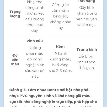
Rất nặng
Nhẹ cho
Cảm giác
công trình
Gây khó
cầm nắm
Trọng
nhưng kết
khăn trong
lỏng lẻo,
lượng
cấu xương
vận chuyển
không chắc
nhựa cực
và lắp đặt.
tay.
dày.
Vĩnh cửu
Kém
Không
Trung bình
phai màu
Nhanh
Độ
Dễ bị xỉn
do công
xuống màu,
bền
màu theo
màu
nghệ in ăn
bị ố vàng
thời gian.
sâu vào bề
sau 2-3 năm.
mặt.
Đánh giá:
Tấm nhựa Bento nổi bật nhờ phôi
nhựa PVC nguyên sinh và khả năng giữ màu
cực tốt nhờ công nghệ in trực tiếp, phù hợp cho