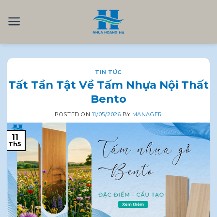
Skip
to
content
TIN TỨC
Tất Tần Tật Về Tấm Nhựa Nội Thất
Bento
POSTED ON
11/05/2026
BY
MANAGER
11
Th5