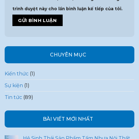
trình duyệt này cho lần bình luận kế tiếp của tôi.
CHUYÊN MỤC
Kiến thức
(1)
Sự kiện
(1)
Tin tức
(89)
BÀI VIẾT MỚI NHẤT
Hệ Sinh Thái Sản Phẩm Tấm Nhựa Nội Thất