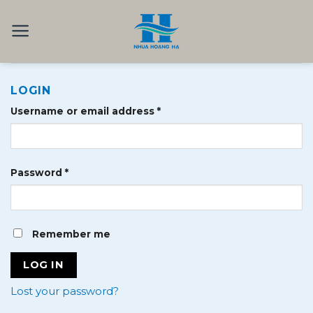
Skip
to
content
LOGIN
Username or email address
*
Password
*
Remember me
LOG IN
Lost your password?