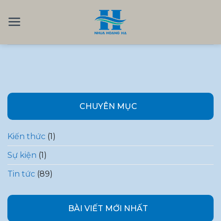
Skip
to
content
CHUYÊN MỤC
Kiến thức
(1)
Sự kiện
(1)
Tin tức
(89)
BÀI VIẾT MỚI NHẤT